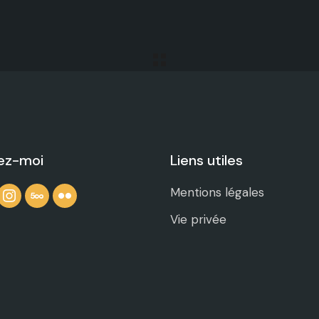
ez-moi
Liens utiles
book
instagram
500px
flickr
Mentions légales
Vie privée