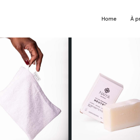
Home
À p